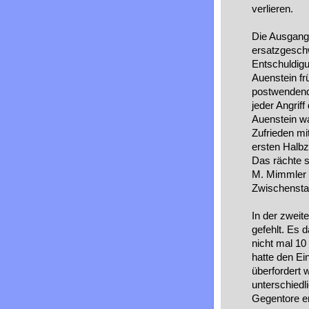
verlieren.
Die Ausgangs
ersatzgeschw
Entschuldigun
Auenstein fr
postwendend 
jeder Angrif
Auenstein wa
Zufrieden mi
ersten Halbz
Das rächte s
M. Mimmler u
Zwischenstan
In der zweit
gefehlt. Es 
nicht mal 10
hatte den Ei
überfordert 
unterschiedl
Gegentore e