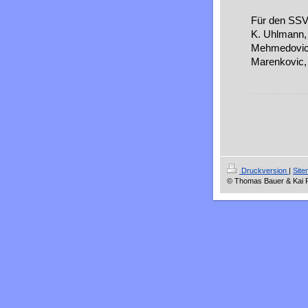
Für den SSV 
K. Uhlmann, 
Mehmedovic, 
Marenkovic, 
Druckversion
|
Sit
© Thomas Bauer & Kai Ph