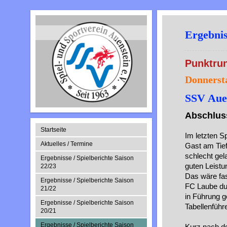
Ergebnis
Punktrun
Donnersta
SSV Auen
Abschluss
Startseite
Im letzten S
Aktuelles / Termine
Gast am Tie
schlecht gel
Ergebnisse / Spielberichte Saison
guten Leistu
22/23
Das wäre fas
Ergebnisse / Spielberichte Saison
FC Laube dur
21/22
in Führung g
Ergebnisse / Spielberichte Saison
Tabellenführ
20/21
Ergebnisse / Spielberichte Saison
Kurz nach de