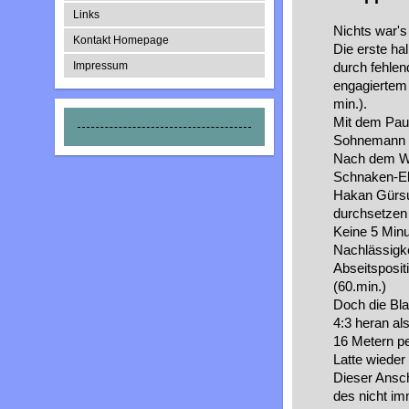
Links
Nichts war's
Kontakt Homepage
Die erste ha
Impressum
durch fehlen
engagiertem 
min.).
Mit dem Paus
Sohnemann Z
Nach dem We
Schnaken-El
Hakan Gürsu
durchsetzen 
Keine 5 Minu
Nachlässigke
Abseitsposit
(60.min.)
Doch die Bl
4:3 heran a
16 Metern pe
Latte wieder
Dieser Anschl
des nicht im