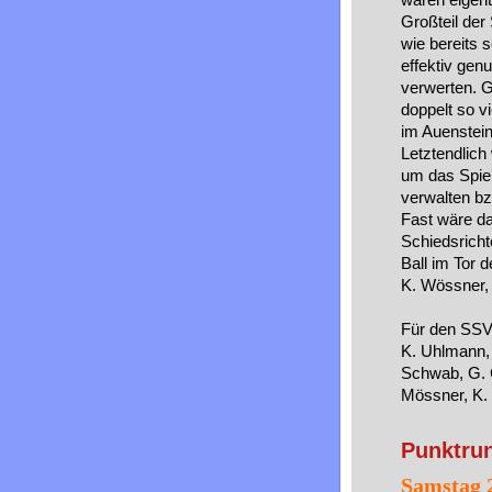
Großteil der 
wie bereits 
effektiv gen
verwerten. G
doppelt so v
im Auenstein
Letztendlich
um das Spiel
verwalten bz
Fast wäre da
Schiedsricht
Ball im Tor 
K. Wössner, 
Für den SSV 
K. Uhlmann, 
Schwab, G. C
Mössner, K. 
Punktrun
Samstag 