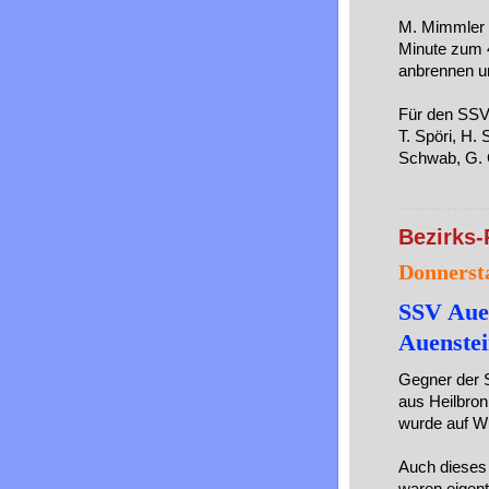
M. Mimmler k
Minute zum 4
anbrennen un
Für den SSV 
T. Spöri, H. 
Schwab, G. C
Bezirks-
Donnerst
SSV Auen
Auenstei
Gegner der 
aus Heilbron
wurde auf W
Auch dieses 
waren eigent