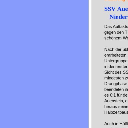
SSV Aue
Niederl
Das Auftakts
gegen den T
schönem Wet
Nach der üb
erarbeiteten
Untergruppe
in den erste
Sicht des SS
mindesten zw
Drangphase d
beendeten ihn
es 0:1 für 
Auenstein, 
heraus sein
Halbzeitpau
Auch in Hälf