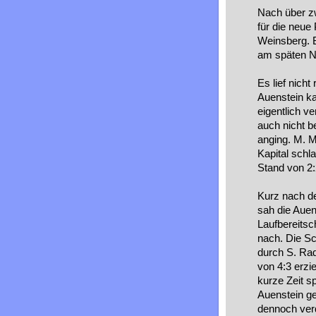
Nach über zw
für die neue
Weinsberg. 
am späten N
Es lief nich
Auenstein ka
eigentlich v
auch nicht b
anging. M. M
Kapital schl
Stand von 2:
Kurz nach de
sah die Auen
Laufbereitsch
nach. Die S
durch S. Rad
von 4:3 erzi
kurze Zeit s
Auenstein ge
dennoch verd