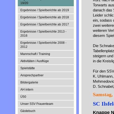
19/20
Torwarts aus
danach das Sp
Ergebnisse / Spielberichte ab 2019
Leider schli
Ergebnisse / Spielberichte ab 2018
ein, sodass 
Ergebnisse / Spielberichte ab 2017
zwei weitere
weiteren Ver
Ergebnisse / Spielberichte 2013 -
diesem Spiel
2016
Ergebnisse / Spielberichte 2008 -
Die Schnaken
2012
Tabellenplat
Mannschaft / Training
steigern und
in die Kreisli
Aktivitäten / Ausflüge
Spielstätte
Für den SSV 
Ansprechpartner
K. Uhlmann, 
Mehmedovic, 
Bildergalerie
D. Schnabel
AH intern
Samstag, 
Ü50
SC Ilsfe
Unser SSV Frauenteam
Gästebuch
Knappe N